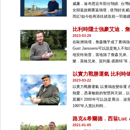
威廉．迪布恩近年部分翔績: 台灣經驗
女歸返故鄉重返鴿壇，使翔好友威廉
而紅!如今他再添佳績造就一羽連續四
比利時隱士強豪艾迪．詹森Ed
2023-03-29
在歐洲鴿壇，詹森幾乎成了賽鴿強豪的
Gust Janssens可以說
地安特衛普，當地除了詹森兄弟
樂．英格兄弟、賀列曼-裘斯特ˇ等，
以實力戰勝運氣 比利時鴿壇巨
2023-03-22
以實力戰勝運氣 以賽鴿改變命運
熱愛，憑著敏銳的智慧與天賦，以
莫屬!! 2000年可以說是喬治
1997年入賞比利時...
路克&希爾德．西翁Luc & 
2021-01-05